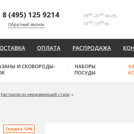
8 (495) 125 9214
00
00
09
–21
пн-сб,
30
00
10
–19
вс
Обратный звонок
ОСТАВКА
ОПЛАТА
РАСПРОДАЖА
КО
АЗАНЫ И СКОВОРОДЫ-
НАБОРЫ
К
ОК
ПОСУДЫ
К
Кастрюли из нержавеющей стали
Скидка 10%