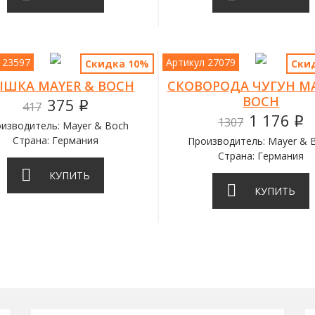
 23597
Артикул 27079
Скидка 10%
Ски
ЫШКА MAYER & BOCH
СКОВОРОДА ЧУГУН MA
BOCH
375
417
q
1 176
1307
q
изводитель: Mayer & Boch
Страна: Германия
Производитель: Mayer & 
Страна: Германия
КУПИТЬ
КУПИТЬ