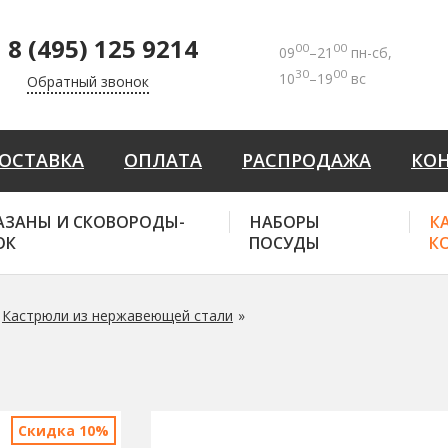
8 (495) 125 9214
00
00
09
–21
пн-сб,
30
00
10
–19
вс
Обратный звонок
ОСТАВКА
ОПЛАТА
РАСПРОДАЖА
КО
АЗАНЫ И СКОВОРОДЫ-
НАБОРЫ
К
ОК
ПОСУДЫ
К
Кастрюли из нержавеющей стали
Скидка 10%