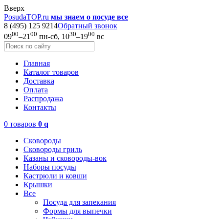
Вверх
PosudaTOP.ru
мы знаем о посуде все
8 (495) 125 9214
Обратный звонок
00
00
30
00
09
–21
пн-сб, 10
–19
вс
Главная
Каталог товаров
Доставка
Оплата
Распродажа
Контакты
0 товаров
0
q
Сковороды
Сковороды гриль
Казаны и сковороды-вок
Наборы посуды
Кастрюли и ковши
Крышки
Все
Посуда для запекания
Формы для выпечки