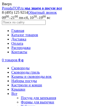
Вверх
PosudaTOP.ru
мы знаем о посуде все
8 (495) 125 9214
Обратный звонок
00
00
30
00
09
–21
пн-сб, 10
–19
вс
Главная
Каталог товаров
Доставка
Оплата
Распродажа
Контакты
0 товаров
0
q
Сковороды
Сковороды гриль
Казаны и сковороды-вок
Наборы посуды
Кастрюли и ковши
Крышки
Все
Посуда для запекания
Формы для выпечки