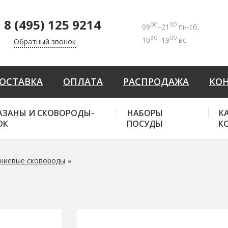
8 (495) 125 9214
00
00
09
–21
пн-сб,
30
00
10
–19
вс
Обратный звонок
ОСТАВКА
ОПЛАТА
РАСПРОДАЖА
КО
АЗАНЫ И СКОВОРОДЫ-
НАБОРЫ
К
ОК
ПОСУДЫ
К
ниевые сковороды