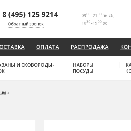
8 (495) 125 9214
00
00
09
–21
пн-сб,
30
00
10
–19
вс
Обратный звонок
ОСТАВКА
ОПЛАТА
РАСПРОДАЖА
КО
АЗАНЫ И СКОВОРОДЫ-
НАБОРЫ
К
ОК
ПОСУДЫ
К
ицы