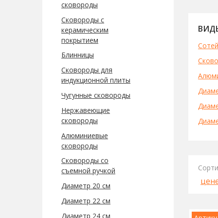
сковороды
Сковороды с
ВИД
керамическим
покрытием
Сотей
Блинницы
Сково
Сковороды для
Алюм
индукционной плиты
Диаме
Чугунные сковороды
Диаме
Нержавеющие
сковороды
Диаме
Алюминиевые
сковороды
Сковороды со
Сорти
съемной ручкой
цен
Диаметр 20 см
Диаметр 22 см
Диаметр 24 см
Артику