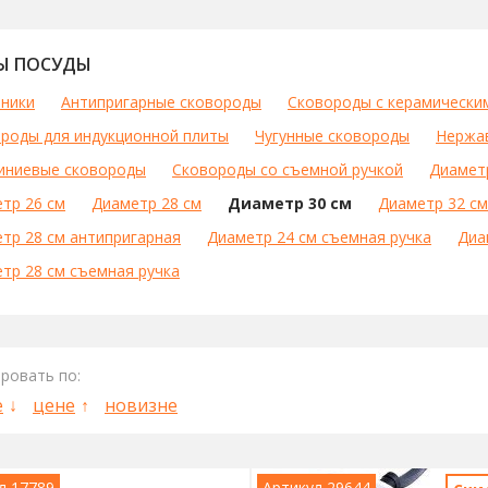
Ы ПОСУДЫ
ники
Антипригарные сковороды
Сковороды с керамически
роды для индукционной плиты
Чугунные сковороды
Нержа
иниевые сковороды
Сковороды со съемной ручкой
Диамет
тр 26 см
Диаметр 28 см
Диаметр 30 см
Диаметр 32 см
тр 28 см антипригарная
Диаметр 24 см съемная ручка
Диа
тр 28 см съемная ручка
ровать по:
е
цене
новизне
л 17789
Артикул 29644