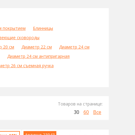
м покрытием
Блинницы
веющие сковороды
р 20 см
Диаметр 22 см
Диаметр 24 см
Диаметр 24 см антипригарная
метр 26 см съемная ручка
Товаров на странице:
30
60
Все
Артикул 23943