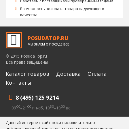
Работаем с поставщиками проверенными годами
Возможность возврата товара надлежащего
качества
POSUDATOP.RU
МЫ ЗНАЕМ О ПОСУДЕ ВСЕ
© 2015 PosudaTop.ru
Все права защищены
Каталог товаров
Доставка
Оплата
Контакты
8 (495) 125 9214
00
00
30
00
09
–21
пн-сб, 10
–19
вс
Данный интернет-сайт носит исключительно
информационный характер и ни при каких условиях не